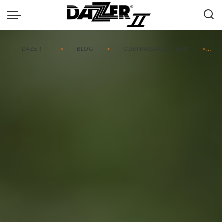
DAZER-II
>
BLOG
>
ODSTRASZACZE PSÓW
>