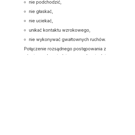
nie podchodzić,
nie głaskać,
nie uciekać,
unikać kontaktu wzrokowego,
nie wykonywać gwałtownych ruchów.
Połączenie rozsądnego postępowania z
użyciem odpowiedniego urządzenia daje
najlepsze efekty!
Powrót ze szkoły z Dazer II – FAQ
Czy Dazer II szkodzi psom?
Nie, Dazer II nie wyrządza psom żadnej
krzywdy. Urządzenie działa wyłącznie za
pomocą fal ultradźwiękowych, które są
dla zwierząt nieprzyjemne, ale całkowicie
bezpieczne.