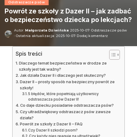
Odstraszacze psów
Powrót ze szkoły z Dazer II – jak zadbać
o bezpieczeństwo dziecka po lekcjach?
Autor:
Małgorzata Dziwińska
2025-10-07
Odstraszacze psów
Ostatnia aktualizacja: 2025-10-07
Dodaj komentarz
Spis treści
Dlaczego temat bezpieczeństwa w drodze ze
szkoły jest tak ważny?
Jak działa Dazer II i dlaczego jest skuteczny?
Dazer II – prosty sposób na bezpieczny powrót ze
szkoły!
5 błędów, które popełniają użytkownicy
odstraszacza psów Dazer II!
Co daje dziecku posiadanie odstraszacza psów?
Czy ultradźwiękowy odstraszacz psów zawsze
działa?
Powrót ze szkoły z Dazer II – FAQ
Czy Dazer II szkodzi psom?
Czy każdy pies reaguje na ultradźwięki?